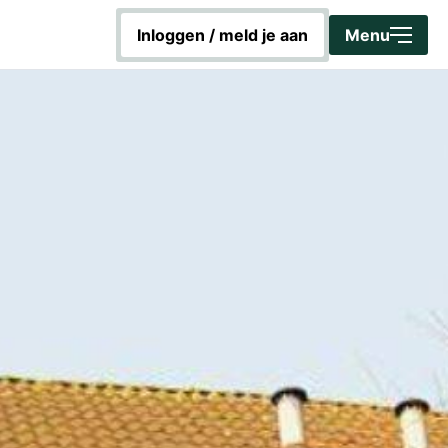
Sluiten
inloggen / meld je aan
Menu
Home
Word Energiecoach!
Aan de slag met duurzaamheid
Hoe werkt dit platform?