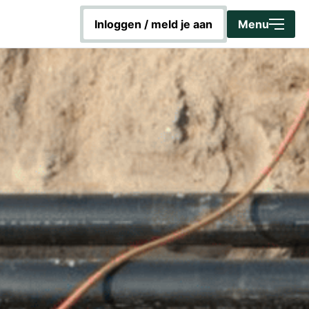
Sluiten
inloggen / meld je aan
Menu
Home
Word Energiecoach!
Aan de slag met duurzaamheid
Hoe werkt dit platform?