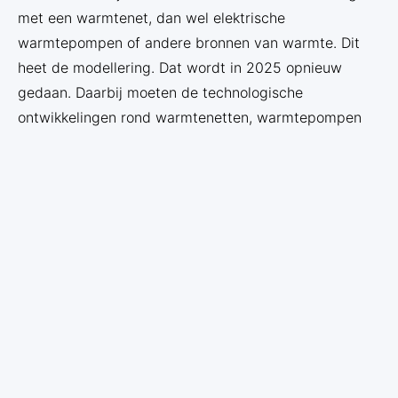
met een warmtenet, dan wel elektrische
warmtepompen of andere bronnen van warmte. Dit
heet de modellering. Dat wordt in 2025 opnieuw
gedaan. Daarbij moeten de technologische
ontwikkelingen rond warmtenetten, warmtepompen
en de belasting van het elektriciteitsnet worden
meegenomen. Dit is essentieel om de potentiële markt
te schatten voor een warmtenet en voor
warmtepompen. De gemeente doet er goed aan, deze
modellering en de factoren die meegenomen worden
goed te verklaren voor de inwoners.
6. Het
warmtebedrijf
. . .
· moet een duidelijke
business case
krijgen. Met
een leverantie van warmte aan gebruikers in een
competitief proces, moet het bedrijf levensvatbaar