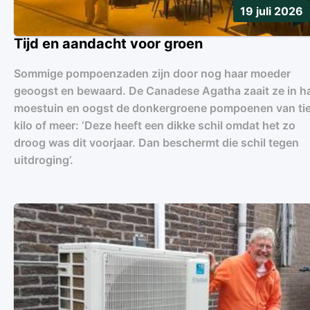
19 juli 2026
Tijd en aandacht voor groen
Sommige pompoenzaden zijn door nog haar moeder
geoogst en bewaard. De Canadese Agatha zaait ze in h
moestuin en oogst de donkergroene pompoenen van ti
kilo of meer: ‘Deze heeft een dikke schil omdat het zo
droog was dit voorjaar. Dan beschermt die schil tegen
uitdroging’.