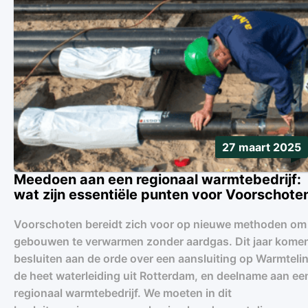
27 maart 2025
Meedoen aan een regionaal warmtebedrijf:
wat zijn essentiële punten voor Voorschote
Voorschoten bereidt zich voor op nieuwe methoden om
gebouwen te verwarmen zonder aardgas. Dit jaar kome
besluiten aan de orde over een aansluiting op Warmteli
de heet waterleiding uit Rotterdam, en deelname aan ee
regionaal warmtebedrijf. We moeten in dit