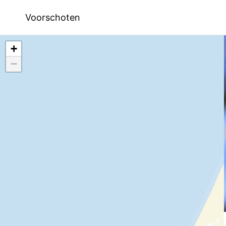
Voorschoten
+
−