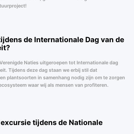
tuurproject!
 tijdens de Internationale Dag van de
it?
 Verenigde Naties uitgeroepen tot Internationale dag
eit. Tijdens deze dag staan we erbij stil dat
- en plantsoorten in samenhang nodig zijn om te zorgen
cosysteem waar wij als mensen van profiteren.
excursie tijdens de Nationale