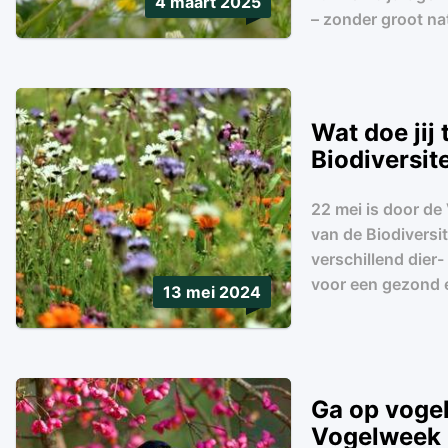
4 maart 2025
– zonder groot na
Wat doe jij
Biodiversite
22 mei is door de
van de Biodiversit
verschillend dier
voor een gezond e
13 mei 2024
Ga op vogel
Vogelweek