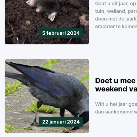
Gaat u dit jaar, 
tuin, weiland, pa
doen met de jaarl
erachter te komen
5 februari 2024
Doet u mee 
weekend van
Wilt u het jaar g
dan aankomend we
22 januari 2024