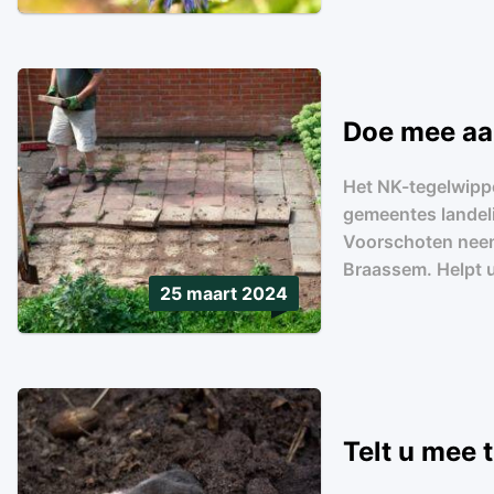
Doe mee aa
Het NK-tegelwippen
gemeentes landeli
Voorschoten neem
Braassem. Helpt 
25 maart 2024
Telt u mee 