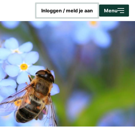
inloggen / meld je aan
Sluiten
Menu
Home
Word Energiecoach!
Aan de slag met duurzaamheid
Hoe werkt dit platform?
Wat is 'Voorschoten voor Duurzaamheid'?