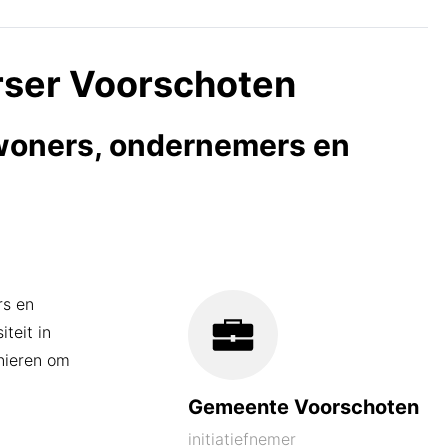
Inschrijven nieuwsbrief
rser Voorschoten
woners, ondernemers en
rs en
teit in
anieren om
Gemeente Voorschoten
initiatiefnemer