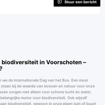
Stuur een bericht
 biodiversiteit in Voorschoten –
?
n we de Internationale Dag van het Bos. Een mooi
 staan bij de waarde van bossen en natuur voor onze
sen zorgen niet alleen voor schone lucht en water,
belangrijke motor voor biodiversiteit. Ook wijzelf
aan biodiversiteit, gewoon in onze eigen tuin of buurt